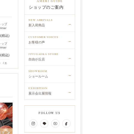
AMERI GUIDE
ショップのご案内
NEW ARRIVALS
→
トップ
新入荷商品
imar
円(税込)
CUSTOMER VOICES
→
お客様の声
トップ
imar
JIYUGAOKA STORE
円(税込)
→
自由が丘店
ト（エ
on
SHOWROOM
円(税込)
→
ショールーム
レート
ue
EXHIBITION
celet
→
展示会出展情報
円(税込)
水晶ブ
anesh
FOLLOW US
円(税込)
水晶ブ
anesh