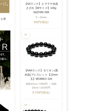
【AAランク】ヒマラヤ水晶
さざれ【Mサイズ】100g
SAZHIM-008
5～10mm
ンを整
550円(税込)
02
【AAAランク】モリオン(黒
水晶)ブレスレット【12mm
玉】MOBMO-104
内径15cm / 7950円 ～ 内径
20cm / 10200円
8,750円(税込)
。
03