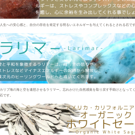
58,000
レインボームーンストーンブレスレット 2
レインボームーンス
点
入荷しました。
ブレスレット【7mm玉】
88,000
人生への安心感と、自分の存在を肯定する明るいエネルギーを与えてくれるとされる石で
サンストーンブレス
【8mm玉】
35,000
カリブ海の海と空を連想させるラリマー。忘れかけた自然感覚を取り戻す手助けとなって
石です。