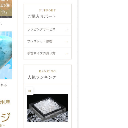
円(税込)
トーン
SUPPORT
ご購入サポート
円(税込)
す。
レット
ラッピングサービス
→
円(税込)
ブレスレット修理
→
手首サイズの測り方
→
RANKING
人気ランキング
くれる
01