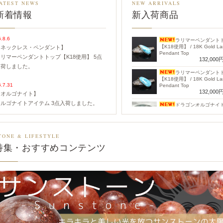
ATEST NEWS
NEW ARRIVALS
新着情報
新入荷商品
.8.6
ラリマーペンダント
【K18使用】 / 18K Gold Lar
【ネックレス・ペンダント】
Pendant Top
リマーペンダントトップ【K18使用】 5点
132,000
入荷しました。
ラリマーペンダント
【K18使用】 / 18K Gold Lar
6.7.31
Pendant Top
132,000
【オルゴナイト】
ルゴナイトアイテム 3点
入荷しました。
ドラゴンオルゴナイ
レスチャルクォーツ） / Drag
Orgonite (Elestial Quartz)
6.7.24
9,240
【ブレスレット】
TONE & LIFESTYLE
蒼い月の羅針盤（プ
ガネーシュヒマール水晶ブレスレット 7点
＆ブレスレットセット） / Bl
特集・おすすめコンテンツ
入荷しました。
Moon Compass Plate & Bra
Set
26,400
6.7.21
ガネーシュヒマール
【ブレスレット】
レスレット【8.5mm玉】 / G
クリソプレーズブレスレット 2点
入荷しま
Himal Quartz Bracelet
46,800
した。
ガネーシュヒマール
レスレット【9.5mm玉】 / G
6.7.15
Himal Quartz Bracelet
【ブレスレット】