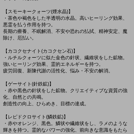
【スモーキークォーツ(煙水晶)】
・茶色や褐色をした半透明の水晶。高いヒーリング効果、
悪霊を払う作用を持つ。
長期の療養、不眠解消、不安や恐れの払拭、精神安定、魔
除け、厄払い。
【カコクセナイト(カコクセン石)】
・ルチルクォーツに似た金色の針状、繊維状をした鉱物。
強いヒーリング効果、霊的エネルギーを持つ。
疲労回復、新陳代謝の活性化、悩み・不安の解消。
【ゲーサイト(針鉄鉱)】
・赤や黒色の針状をした鉱物。クリエイティブな資質の強
化、自然との共鳴。
創造性の向上、ひらめき、目標の達成。
【レピドクロサイト(鱗鉄鉱)】
・赤やオレンジ、黒色。鱗状や繊維状をし、ラメのような
輝きを持つ。霊的なパワーの強化、前向きな意識をもたら