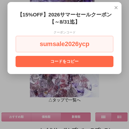
×
【15%OFF】2026サマーセールクーポン
【～8/31迄】
△タップで一覧へ
クーポンコード
○セイクリッドセブンさざれ
sumsale2026ycp
コードをコピー
△タップで一覧へ
おすすめ順
価格順
新着順