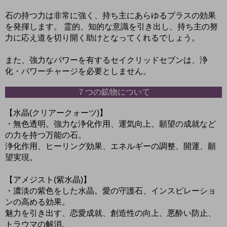
石の持つ力は非常に強く、持ち主にあらゆるプラスの効果
を発揮します。 霊的、知的な意識を引き出し、持ち主の努
力に応え道を切り開く助けとなってくれるでしょう。
また、強力なパワーを有するセイクリッドセブンは、浄
化・パワーチャージを必要としません。
７つの鉱物について
【水晶(クリアークォーツ)】
・無色透明。強力な浄化作用、運気向上、願望の成就など
の力を持つ万能の石。
浄化作用、ヒーリング効果、エネルギーの調整、開運、願
望実現。
【アメジスト(紫水晶)】
・濃淡の紫色をした水晶。愛の守護石、インスピレーショ
ンの高める効果。
魅力を引き出す、恋愛成就、創造性の向上、悪酔い防止、
トラウマの解消。