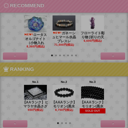
RECOMMEND
ガネーシ
フローライト彫
レイ
ロータス
ュヒマール水晶
り物 [祈りの天
ームーンス
オルゴナイト
ブレスレ
6,600円(税込)
ンブレス
（小物入れ
71,500円(税込)
88,000円(税
8,360円(税込)
<
>
RANKING
No.1
No.2
No.3
No.4
【AAランク】ヒ
【AAAランク】
【AAAランク】
【AAAラン
マラヤ水晶さざ
モリオン(黒水
モリオン(黒水
モリオン(
550円(税込)
8,750円(税込)
6,270円(税
SOLD OUT
<
>