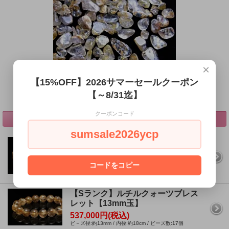
×
△タップで一覧へ
【15%OFF】2026サマーセールクーポン
【～8/31迄】
クーポンコード
おすすめ順
価格順
新着順
sumsale2026ycp
【Sランク】ルチルクォーツブレス
レット【14.5mm玉】
687,000円(税込)
コードをコピー
ビ－ズ径:約14.5mm / 内径:約18.5cm / ビーズ数:16個
【Sランク】ルチルクォーツブレス
レット【13mm玉】
537,000円(税込)
ビ－ズ径:約13mm / 内径:約18cm / ビーズ数:17個