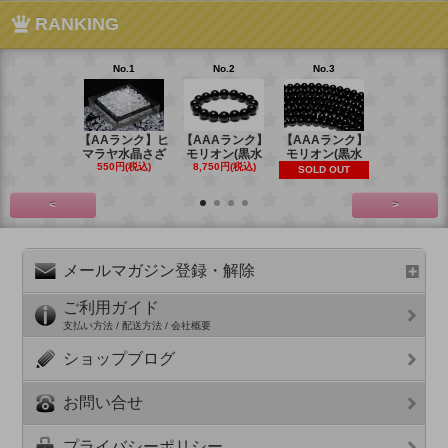
RANKING
No.1
No.2
No.3
No.4
【AAランク】ヒ
【AAAランク】
【AAAランク】
【AAAラン
マラヤ水晶さざ
モリオン(黒水
モリオン(黒水
モリオン(
550円(税込)
8,750円(税込)
6,270円(税
SOLD OUT
<
>
メールマガジン登録・解除
ご利用ガイド
支払い方法 / 配送方法 / 会社概要
ショップブログ
お問い合せ
プライバシーポリシー