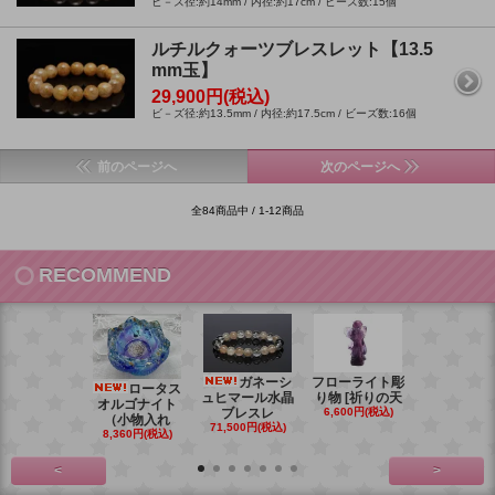
ビ－ズ径:約14mm / 内径:約17cm / ビーズ数:15個
ルチルクォーツブレスレット【13.5
mm玉】
29,900円(税込)
ビ－ズ径:約13.5mm / 内径:約17.5cm / ビーズ数:16個
前のページへ
次のページへ
全84商品中 / 1-12商品
RECOMMEND
ガネーシ
フローライト彫
レイ
ロータス
ュヒマール水晶
り物 [祈りの天
ームーンス
オルゴナイト
ブレスレ
6,600円(税込)
ンブレス
（小物入れ
71,500円(税込)
88,000円(税
8,360円(税込)
<
>