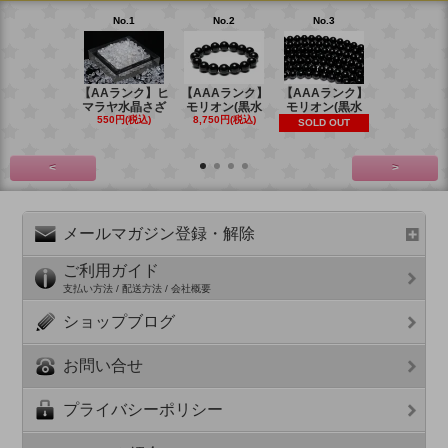
No.1
No.2
No.3
No.4
【AAランク】ヒ
【AAAランク】
【AAAランク】
【AAAラン
マラヤ水晶さざ
モリオン(黒水
モリオン(黒水
モリオン(
550円(税込)
8,750円(税込)
6,270円(税
SOLD OUT
<
>
メールマガジン登録・解除
ご利用ガイド
支払い方法 / 配送方法 / 会社概要
ショップブログ
お問い合せ
プライバシーポリシー