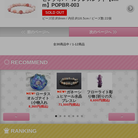
m】POPBR-003
SOLD OUT
ビーズ径:約9mm / 内径:約16.5cm / ビーズ数:22個
前のページへ
次のページへ
全36商品中 / 1-12商品
RECOMMEND
ガネーシ
フローライト彫
レイ
ロータス
ュヒマール水晶
り物 [祈りの天
ームーンス
オルゴナイト
ブレスレ
6,600円(税込)
ンブレス
（小物入れ
71,500円(税込)
88,000円(税
8,360円(税込)
<
>
RANKING