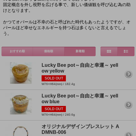
固定概念を外し視野を広げる事で、新しい価値観を呼び込む為の助
けとなります。
かつてオパールは不幸の石と呼ばれた時代もあったようですが、オ
パールほど幸せなエネルギーを持つ石は多くないと言えるでしょ
う。
おすすめ順
価格順
新着順
Lucky Bee pot～自由と幸運～ yell
ow yellow
SOLD OUT
W76×H64(mm) / 182.4g
Lucky Bee pot～自由と幸運～ yell
ow blue
SOLD OUT
W76×H64(mm) / 240.6g
オリジナルデザインブレスレット A
DMNB-006