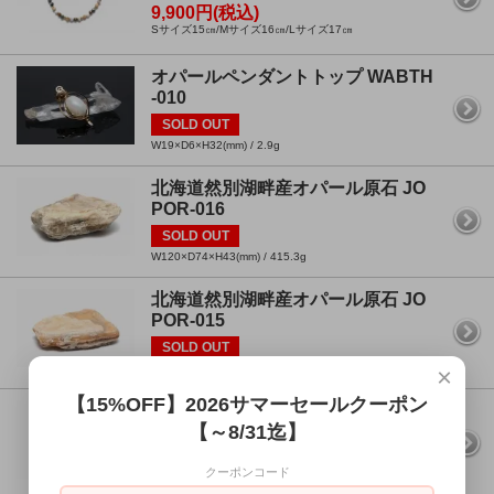
9,900円(税込)
Sサイズ15㎝/Mサイズ16㎝/Lサイズ17㎝
オパールペンダントトップ WABTH
-010
SOLD OUT
W19×D6×H32(mm) / 2.9g
北海道然別湖畔産オパール原石 JO
POR-016
SOLD OUT
W120×D74×H43(mm) / 415.3g
北海道然別湖畔産オパール原石 JO
POR-015
SOLD OUT
W80×D62×H19(mm) / 119.7g
×
【15%OFF】2026サマーセールクーポン
北海道然別湖畔産オパール原石 JO
【～8/31迄】
POR-014
SOLD OUT
クーポンコード
W90×D74×H30(mm) / 182.6g