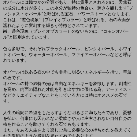
オパールには幾つかの分類があり、特に貴重とされるのは、天然石
の成分に水分が多く、この水分が独特の色合い、輝きを醸し出す“プ
レシャス・オパール”と呼ばれる宝石、パワーストーンとなります。
これは、“遊色現象”（プレイオブカラー）と呼ばれる、石の表面が
濡れたように変幻する輝きが特徴とされています。
尚、遊色現象（プレイオブカラー）のないものは、“コモンオパー
ル”と区別されています。
色も多彩で、それぞれブラックオパール、ピンクオパール、ホワイ
トオパール、ウォーターオパール、ファイアーオパールなどと呼ば
れています。
オパールは数ある石の中でも非常に明るいエネルギ―を持つ、幸運
の石です。
オパールの持つ独特の光は自由なエネルギーを象徴します。創造性
を高め、内面の隠れた才能を引き出す力に優れる為、アーティスト
などクリエイティブなことをしている方には特にオススメの石で
す。
人生の暗闇に希望をもたらすような明るさに満ちた石であり、憂鬱
を払い、何事にも囚われない柔軟さや人に左右されない自分自身の
核を作ることを助けてくれる石でもあります。
また、今ある人生をより楽しむ為に必要な心の持ちかたを教えてく
れる教師のような役割を果たす石でもあります。