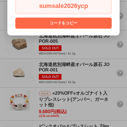
sumsale2026ycp
北海道然別湖畔産オパール原石 JO
POR-012
SOLD OUT
コードをコピー
W80×D53×H25(mm) / 98.4g
北海道然別湖畔産オパール原石 JO
POR-005
SOLD OUT
W53×D38×H27(mm) / 41.2g
北海道然別湖畔産オパール原石 JO
POR-001
SOLD OUT
W32×D33×H17(mm) / 16.2g
«20%OFF»オルゴナイト入
SALE
りブレスレット(アンバー、ガーネ
ット他)
9,680円(税込)
(定価
12,100円
)
ピンクオパールブレスレット【9m