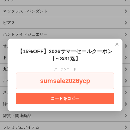
ネックレス・ペンダント
ピアス
ハンドメイドジュエリー
×
オルゴナイト
【15%OFF】2026サマーセールクーポン
ドリームキャッチャー
【～8/31迄】
丸玉
クーポンコード
sumsale2026ycp
ルース・タンブル
さざれ
コードをコピー
浄化・お手入れ
雑貨・関連商品
プレミアムアイテム