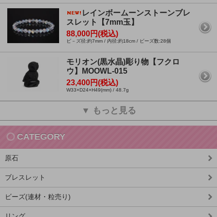
レインボームーンストーンブレ
スレット【7mm玉】
88,000円(税込)
ビ－ズ径:約7mm / 内径:約18cm / ビーズ数:28個
モリオン(黒水晶)彫り物【フクロ
ウ】MOOWL-015
23,400円(税込)
W33×D24×H49(mm) / 48.7g
▼ もっと見る
CATEGORY
原石
ブレスレット
ビーズ(連材・粒売り)
リング