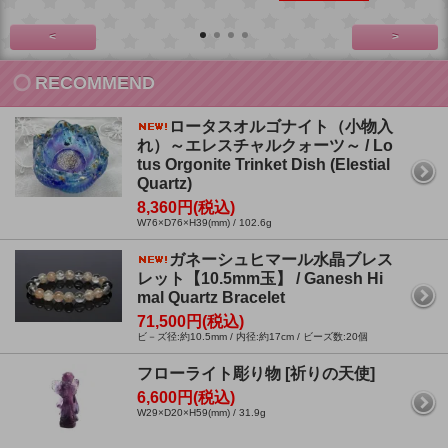
<
>
RECOMMEND
ロータスオルゴナイト（小物入
れ）～エレスチャルクォーツ～ / Lo
tus Orgonite Trinket Dish (Elestial
Quartz)
8,360円(税込)
W76×D76×H39(mm) / 102.6g
ガネーシュヒマール水晶ブレス
レット【10.5mm玉】 / Ganesh Hi
mal Quartz Bracelet
71,500円(税込)
ビ－ズ径:約10.5mm / 内径:約17cm / ビーズ数:20個
フローライト彫り物 [祈りの天使]
6,600円(税込)
W29×D20×H59(mm) / 31.9g