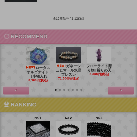
全12商品中 / 1-12商品
RECOMMEND
ガネーシ
フローライト彫
レイ
ロータス
ュヒマール水晶
り物 [祈りの天
ームーンス
オルゴナイト
ブレスレ
6,600円(税込)
ンブレス
（小物入れ
71,500円(税込)
88,000円(税
8,360円(税込)
<
>
RANKING
No.1
No.2
No.3
No.4