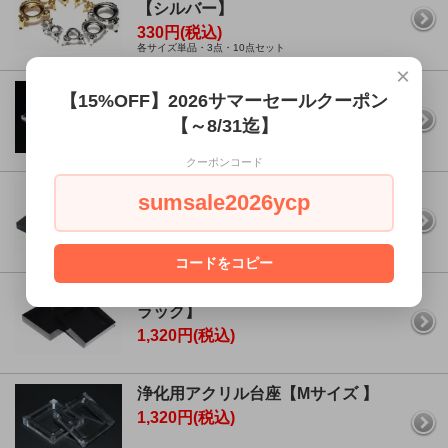
【シルバー】
330円(税込)
各サイズ単品・3点・10点セット
×
鉱物・ミネラル用ディスプレイスタ
【15%OFF】2026サマーセールクーポン
ンド【S・Ｍ・Lサイズ】
【～8/31迄】
660円(税込)
各サイズ3点・5点・10点セット
クーポンコード
ディスプレイ用アクリル台座【Mサ
sumsale2026ycp
イズ ブラック】
SOLD OUT
コードをコピー
浄化用アクリル台座【Mサイズ・ブ
ラック】
1,320円(税込)
浄化用アクリル台座【Mサイズ 】
1,320円(税込)