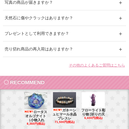
写真の商品が届きますか？
天然石に傷やクラックはありますか？
プレゼントとして利用できますか？
売り切れ商品の再入荷はありますか？
その他のよくあるご質問はこちら
RECOMMEND
ガネーシ
フローライト彫
レイ
ロータス
ュヒマール水晶
り物 [祈りの天
ームーンス
オルゴナイト
ブレスレ
6,600円(税込)
ンブレス
（小物入れ
71,500円(税込)
88,000円(税
8,360円(税込)