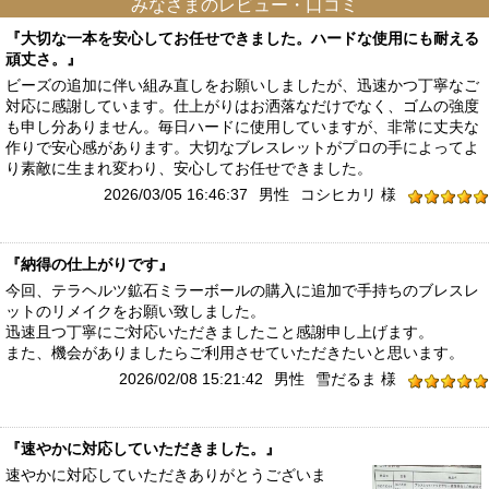
みなさまのレビュー・口コミ
『大切な一本を安心してお任せできました。ハードな使用にも耐える
頑丈さ。』
ビーズの追加に伴い組み直しをお願いしましたが、迅速かつ丁寧なご
対応に感謝しています。仕上がりはお洒落なだけでなく、ゴムの強度
も申し分ありません。毎日ハードに使用していますが、非常に丈夫な
作りで安心感があります。大切なブレスレットがプロの手によってよ
り素敵に生まれ変わり、安心してお任せできました。
2026/03/05 16:46:37
男性
コシヒカリ 様
『納得の仕上がりです』
今回、テラヘルツ鉱石ミラーボールの購入に追加で手持ちのブレスレ
ットのリメイクをお願い致しました。
迅速且つ丁寧にご対応いただきましたこと感謝申し上げます。
また、機会がありましたらご利用させていただきたいと思います。
2026/02/08 15:21:42
男性
雪だるま 様
『速やかに対応していただきました。』
速やかに対応していただきありがとうございま