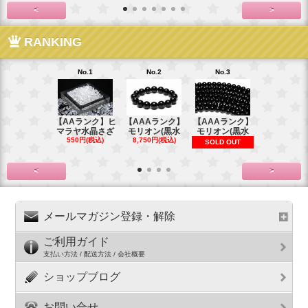
<
>
RANKING
No.1
No.2
No.3
No.4
【AAランク】ヒ
【AAAランク】
【AAAランク】
【AAAラン
マラヤ水晶さざ
モリオン(黒水
モリオン(黒水
モリオン(
550円(税込)
8,750円(税込)
6,270円(税
SOLD OUT
<
>
メールマガジン登録・解除
ご利用ガイド
支払い方法 / 配送方法 / 会社概要
ショップブログ
お問い合せ