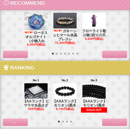
RECOMMEND
ガネーシ
フローライト彫
レイ
ロータス
ュヒマール水晶
り物 [祈りの天
ームーンス
オルゴナイト
ブレスレ
6,600円(税込)
ンブレス
（小物入れ
71,500円(税込)
88,000円(税
8,360円(税込)
<
>
RANKING
No.1
No.2
No.3
No.4
【AAランク】ヒ
【AAAランク】
【AAAランク】
【AAAラン
マラヤ水晶さざ
モリオン(黒水
モリオン(黒水
モリオン(
550円(税込)
8,750円(税込)
6,270円(税
SOLD OUT
<
>