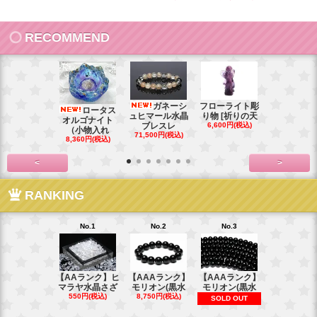
RECOMMEND
ガネーシ
フローライト彫
レイ
ロータス
ュヒマール水晶
り物 [祈りの天
ームーンス
オルゴナイト
ブレスレ
6,600円(税込)
ンブレス
（小物入れ
71,500円(税込)
88,000円(税
8,360円(税込)
<
>
RANKING
No.1
No.2
No.3
No.4
【AAランク】ヒ
【AAAランク】
【AAAランク】
【AAAラン
マラヤ水晶さざ
モリオン(黒水
モリオン(黒水
モリオン(
550円(税込)
8,750円(税込)
6,270円(税
SOLD OUT