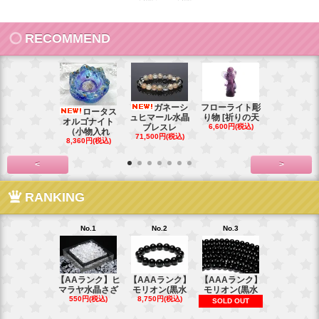
RECOMMEND
ガネーシ
フローライト彫
レイ
ロータス
ュヒマール水晶
り物 [祈りの天
ームーンス
オルゴナイト
ブレスレ
6,600円(税込)
ンブレス
（小物入れ
71,500円(税込)
88,000円(税
8,360円(税込)
<
>
RANKING
No.1
No.2
No.3
No.4
【AAランク】ヒ
【AAAランク】
【AAAランク】
【AAAラン
マラヤ水晶さざ
モリオン(黒水
モリオン(黒水
モリオン(
550円(税込)
8,750円(税込)
6,270円(税
SOLD OUT