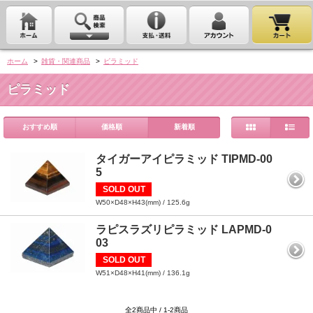
ホーム
>
雑貨・関連商品
>
ピラミッド
ピラミッド
おすすめ順
価格順
新着順
タイガーアイピラミッド TIPMD-00
5
SOLD OUT
W50×D48×H43(mm) / 125.6g
ラピスラズリピラミッド LAPMD-0
03
SOLD OUT
W51×D48×H41(mm) / 136.1g
全2商品中 / 1-2商品