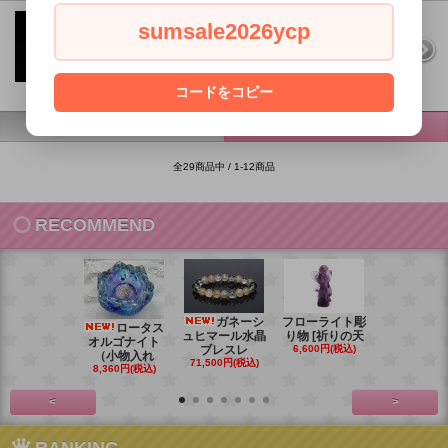
ブラジル・トマスゴンサガ産水晶ク
sumsale2026ycp
ラスター
SOLD OUT
W80×D44×H51(mm) / 139.4g
コードをコピー
前のページへ
次のページへ
全29商品中 / 1-12商品
RECOMMEND
ガネーシ
フローライト彫
レイ
ロータス
ュヒマール水晶
り物 [祈りの天
ームーンス
オルゴナイト
ブレスレ
6,600円(税込)
ンブレス
（小物入れ
71,500円(税込)
88,000円(税
8,360円(税込)
<
>
RANKING