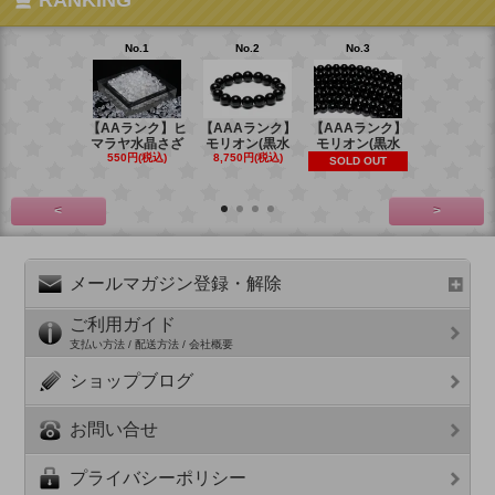
No.1
No.2
No.3
No.4
【AAランク】ヒ
【AAAランク】
【AAAランク】
【AAAラン
マラヤ水晶さざ
モリオン(黒水
モリオン(黒水
モリオン(
550円(税込)
8,750円(税込)
6,270円(税
SOLD OUT
<
>
メールマガジン登録・解除
ご利用ガイド
支払い方法 / 配送方法 / 会社概要
ショップブログ
お問い合せ
プライバシーポリシー