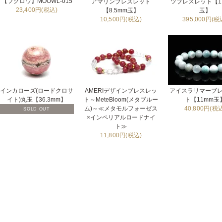
【フクロウ】MOOWL-015
アマリンブレスレット
ツブレスレット【11
23,400円(税込)
【8.5mm玉】
玉】
10,500円(税込)
395,000円(税
インカローズ(ロードクロサ
AMERIデザインブレスレッ
アイスラリマーブ
イト)丸玉【36.3mm】
ト～MeteBloom(メタブルー
ト【11mm玉
ム)～≪メタモルフォーゼス
40,800円(税
SOLD OUT
×インペリアルロードナイ
ト≫
11,800円(税込)