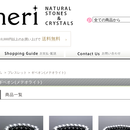
›
送料無料
10,000円以上のお買い上げで
ム
>
ブレスレット
>
ギベオン(メテオライト)
ギベオン(メテオライト)
商品一覧