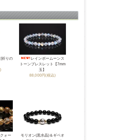
[祈りの
レインボームーンス
トーンブレスレット【7mm
)
玉】
88,000円(税込)
ルクォー
モリオン(黒水晶)＆ギベオ