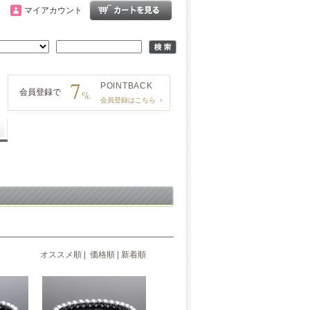
マイアカウント
7
POINT
BACK
会員登録で
%
会員登録はこちら
›
オススメ順
|
価格順
| 新着順