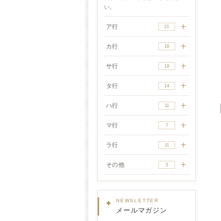
い。
ア行
21
カ行
16
サ行
18
タ行
14
ハ行
11
マ行
7
ラ行
11
その他
5
✦
NEWSLETTER
メールマガジン