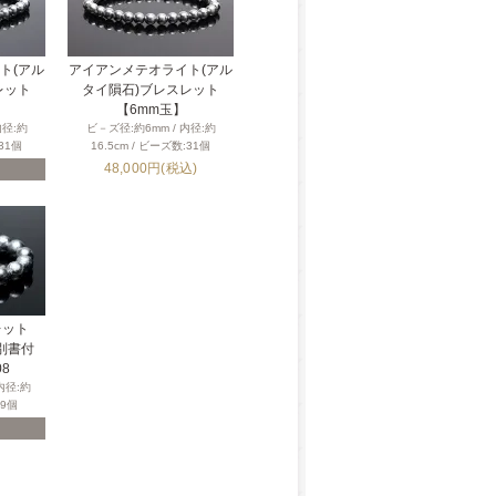
ト(アル
アイアンメテオライト(アル
レット
タイ隕石)ブレスレット
【6mm玉】
内径:約
ビ－ズ径:約6mm / 内径:約
:31個
16.5cm / ビーズ数:31個
48,000円(税込)
レット
別書付
08
内径:約
19個