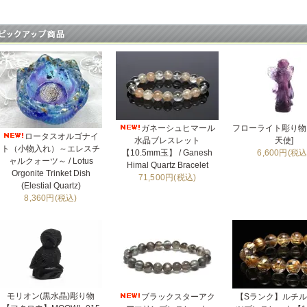
ガネーシュヒマール
フローライト彫り物 
ロータスオルゴナイ
水晶ブレスレット
天使]
ト（小物入れ）～エレスチ
【10.5mm玉】 / Ganesh
6,600円(税込
ャルクォーツ～ / Lotus
Himal Quartz Bracelet
Orgonite Trinket Dish
71,500円(税込)
(Elestial Quartz)
8,360円(税込)
モリオン(黒水晶)彫り物
ブラックスターアク
【Sランク】ルチ