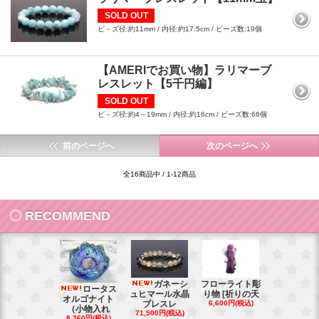
SOLD OUT
ビ－ズ径:約11mm / 内径:約17.5cm / ビーズ数:19個
【AMERIでお買い物】ラリマーブ
レスレット【5千円編】
SOLD OUT
ビ－ズ径:約4～19mm / 内径:約16cm / ビーズ数:66個
前のページへ
次のページへ
全16商品中 / 1-12商品
RECOMMEND
ガネーシ
フローライト彫
レイ
ロータス
ュヒマール水晶
り物 [祈りの天
ームーンス
オルゴナイト
ブレスレ
6,600円(税込)
ンブレス
（小物入れ
71,500円(税込)
88,000円(税
8,360円(税込)