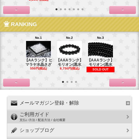
<
>
RANKING
No.1
No.2
No.3
No.4
【AAランク】ヒ
【AAAランク】
【AAAランク】
【AAAラン
マラヤ水晶さざ
モリオン(黒水
モリオン(黒水
モリオン(
550円(税込)
8,750円(税込)
6,270円(税
SOLD OUT
<
>
メールマガジン登録・解除
ご利用ガイド
支払い方法 / 配送方法 / 会社概要
ショップブログ