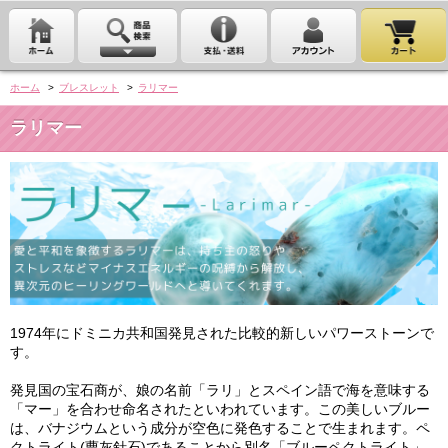
ホーム
>
ブレスレット
>
ラリマー
ラリマー
1974年にドミニカ共和国発見された比較的新しいパワーストーンで
す。
発見国の宝石商が、娘の名前「ラリ」とスペイン語で海を意味する
「マー」を合わせ命名されたといわれています。この美しいブルー
は、バナジウムという成分が空色に発色することで生まれます。ペ
クトライト(曹灰針石)であることから別名「ブルーペクトライト」