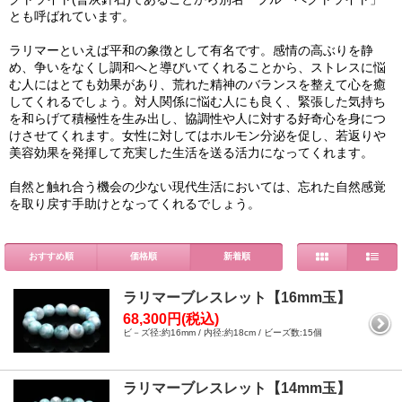
とも呼ばれています。
ラリマーといえば平和の象徴として有名です。感情の高ぶりを静
め、争いをなくし調和へと導びいてくれることから、ストレスに悩
む人にはとても効果があり、荒れた精神のバランスを整えて心を癒
してくれるでしょう。対人関係に悩む人にも良く、緊張した気持ち
を和らげて積極性を生み出し、協調性や人に対する好奇心を身につ
けさせてくれます。女性に対してはホルモン分泌を促し、若返りや
美容効果を発揮して充実した生活を送る活力になってくれます。
自然と触れ合う機会の少ない現代生活においては、忘れた自然感覚
を取り戻す手助けとなってくれるでしょう。
おすすめ順
価格順
新着順
ラリマーブレスレット【16mm玉】
68,300円(税込)
ビ－ズ径:約16mm / 内径:約18cm / ビーズ数:15個
ラリマーブレスレット【14mm玉】