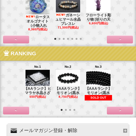
ガネーシ
フローライト彫
レイ
ロータス
ュヒマール水晶
り物 [祈りの天
ームーンス
オルゴナイト
ブレスレ
6,600円(税込)
ンブレス
（小物入れ
71,500円(税込)
88,000円(税
8,360円(税込)
<
>
RANKING
No.1
No.2
No.3
No.4
【AAランク】ヒ
【AAAランク】
【AAAランク】
【AAAラン
マラヤ水晶さざ
モリオン(黒水
モリオン(黒水
モリオン(
550円(税込)
8,750円(税込)
6,270円(税
SOLD OUT
<
>
メールマガジン登録・解除