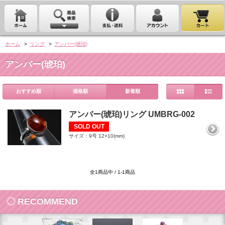
ホーム
>
リング
>
アンバー(琥珀)
アンバー(琥珀)
おすすめ順
価格順
新着順
アンバー(琥珀)リング UMBRG-002
SOLD OUT
サイズ：9号 12×10(mm)
全1商品中 / 1-1商品
RECOMMEND