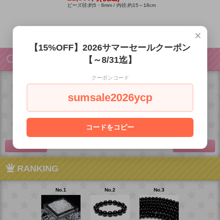
ビーズ径:約5・8mm / 内径:約15～18cm
全5商品中 / 1-5商品
×
【15%OFF】2026サマーセールクーポン
RECOMMEND
【～8/31迄】
クーポンコード
sumsale2026ycp
ガネーシ
フローライト彫
レイ
ロータス
ュヒマール水晶
り物 [祈りの天
ームーンス
オルゴナイト
ブレスレ
6,600円(税込)
ンブレス
（小物入れ
コードをコピー
71,500円(税込)
88,000円(税
8,360円(税込)
<
>
RANKING
No.1
No.2
No.3
No.4