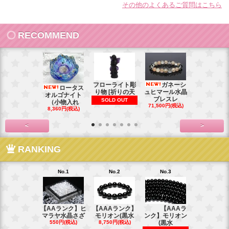
その他のよくあるご質問はこちら
RECOMMEND
フローライト彫
ガネーシ
レイ
ロータス
り物 [祈りの天
ュヒマール水晶
ームーンス
オルゴナイト
ブレスレ
ンブレス
SOLD OUT
（小物入れ
71,500円(税込)
88,000円(税
8,360円(税込)
<
>
RANKING
No.1
No.2
No.3
No.4
【AAランク】ヒ
【AAAランク】
【AAAラ
【AAAラン
マラヤ水晶さざ
モリオン(黒水
ンク】モリオン
モリオン(
550円(税込)
8,750円(税込)
(黒水
6,270円(税