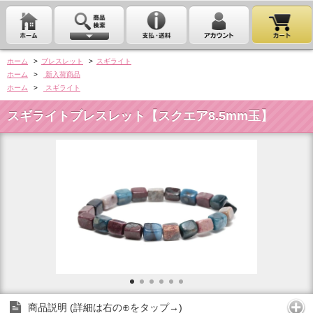
ホーム
>
ブレスレット
>
スギライト
ホーム
>
新入荷商品
ホーム
>
スギライト
スギライトブレスレット【スクエア8.5mm玉】
商品説明 (詳細は右の⊕をタップ→)