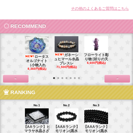
その他のよくあるご質問はこちら
RECOMMEND
ガネーシ
フローライト彫
レイ
ロータス
ュヒマール水晶
り物 [祈りの天
ームーンス
オルゴナイト
ブレスレ
6,600円(税込)
ンブレス
（小物入れ
71,500円(税込)
88,000円(税
8,360円(税込)
<
>
RANKING
No.1
No.2
No.3
No.4
【AAランク】ヒ
【AAAランク】
【AAAランク】
【AAAラン
マラヤ水晶さざ
モリオン(黒水
モリオン(黒水
モリオン(