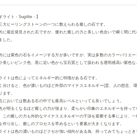
イト - Sugilite - 】
三大ヒーリングストーンの一つに数えられる癒しの石です。
的に最近発見された石ですが、優れた癒しの力と美しい色合いで瞬く間に代
ました。
的には紫色の石をイメージする方が多いですが、実は多数のカラーバリエー
や美しいピンク色、黒に近い色から宝石質として扱われる透明感高い紫色な
ライトは色によってエネルギー的に特徴がある石です。
く分けると、色が濃いものほど外部のマイナスエネルギー(霊、人の想念、環
ります。
点においては数ある石の中でも最高レベルといっても良いでしょう。
色が明るくなるほど癒しの力が強まり、柔らかい印象のエネルギーを持って
、この癒しの力も外的なマイナスエネルギーの干渉を遮断する事により、一
を作り出し、癒しのプロセスを早めるという要素が大きくなります。
ライトは色の濃いものほどクセが強い傾向がある為、持ってみてちょっとき