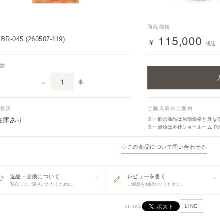
番
商品価格
115,000
BR-045 (260507-119)
￥
税込
入数
－
＋
本
庫状況
ご購入前のご案内
在庫あり
※一部の商品は店舗価格と異な
※一点物は本社ショールームで
◇
この商品について問い合わせる
返品・交換について
レビューを書く
→
→
安心してご購入いただくために。
ご感想をお聞かせください。
LINE
SHARE