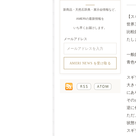
新商品・天然石辞典・展示会情報など、
【スギラ
AMERIの最新情報を
世界
いち早くお届けします。
比較
メールアドレス
たし
一般
青色
スギ
大き
にあ
その
逆に
ただ
状態
スギ