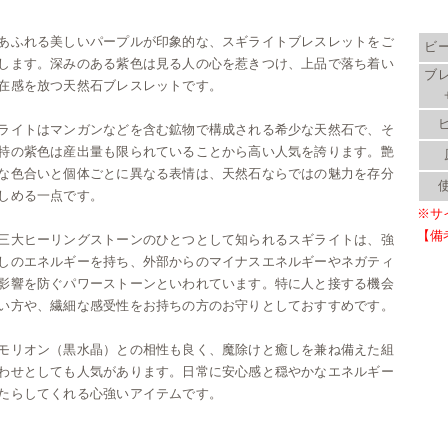
あふれる美しいパープルが印象的な、スギライトブレスレットをご
ビ
します。深みのある紫色は見る人の心を惹きつけ、上品で落ち着い
ブ
在感を放つ天然石ブレスレットです。
ライトはマンガンなどを含む鉱物で構成される希少な天然石で、そ
特の紫色は産出量も限られていることから高い人気を誇ります。艶
な色合いと個体ごとに異なる表情は、天然石ならではの魅力を存分
しめる一点です。
※サ
【備
三大ヒーリングストーンのひとつとして知られるスギライトは、強
しのエネルギーを持ち、外部からのマイナスエネルギーやネガティ
影響を防ぐパワーストーンといわれています。特に人と接する機会
い方や、繊細な感受性をお持ちの方のお守りとしておすすめです。
モリオン（黒水晶）との相性も良く、魔除けと癒しを兼ね備えた組
わせとしても人気があります。日常に安心感と穏やかなエネルギー
たらしてくれる心強いアイテムです。