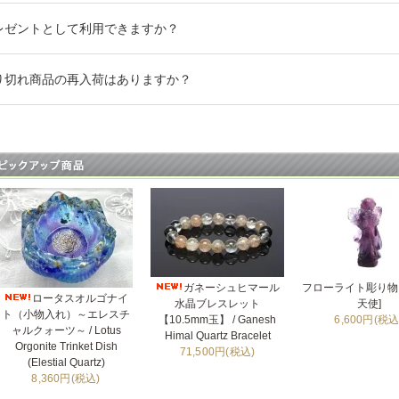
レゼントとして利用できますか？
り切れ商品の再入荷はありますか？
ガネーシュヒマール
フローライト彫り物 
ロータスオルゴナイ
水晶ブレスレット
天使]
ト（小物入れ）～エレスチ
【10.5mm玉】 / Ganesh
6,600円(税込
ャルクォーツ～ / Lotus
Himal Quartz Bracelet
Orgonite Trinket Dish
71,500円(税込)
(Elestial Quartz)
8,360円(税込)