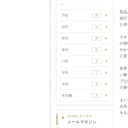
い。
気品
ア行
21
紹介
た存
カ行
16
スギ
サ行
18
の独
やか
タ行
14
に楽
ハ行
11
世界
マ行
7
い癒
ブな
ラ行
11
の多
その他
5
また
み合
をも
✦
NEWSLETTER
メールマガジン