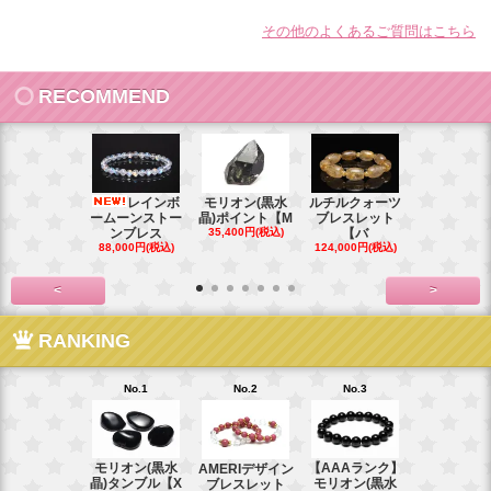
その他のよくあるご質問はこちら
RECOMMEND
レインボ
モリオン(黒水
ルチルクォーツ
ガネ
ームーンストー
晶)ポイント【M
ブレスレット
ュヒマール
ンブレス
35,400円(税込)
【バ
ブレスレ
88,000円(税込)
124,000円(税込)
71,500円(税
<
>
RANKING
No.1
No.2
No.3
No.4
モリオン(黒水
【AAAランク】
天然石・鉱
AMERIデザイン
晶)タンブル【X
モリオン(黒水
定用LEDラ
ブレスレット