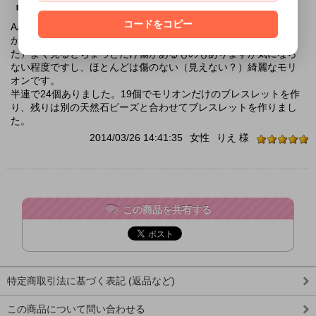
『気に入っています』
コードをコピー
AAランクですが綺麗なモリオンが届きました。（上にAAAランク
があるのでこれほど綺麗なものが届くとは思っていませんでし
た）よく見るとちょっとだけ傷があるものもありますが気になら
ない程度ですし、ほとんどは傷のない（見えない？）綺麗なモリ
オンです。
半連で24個ありました。19個でモリオンだけのブレスレットを作
り、残りは別の天然石ビーズと合わせてブレスレットを作りまし
た。
2014/03/26 14:41:35
女性
りえ 様
この商品を共有する
特定商取引法に基づく表記 (返品など)
この商品について問い合わせる