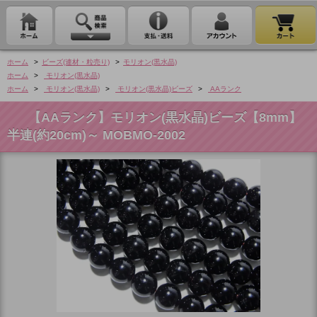
ホーム
>
ビーズ(連材・粒売り)
>
モリオン(黒水晶)
ホーム
>
モリオン(黒水晶)
ホーム
>
モリオン(黒水晶)
>
モリオン(黒水晶)ビーズ
>
AAランク
【AAランク】モリオン(黒水晶)ビーズ【8mm】
半連(約20cm)～ MOBMO-2002