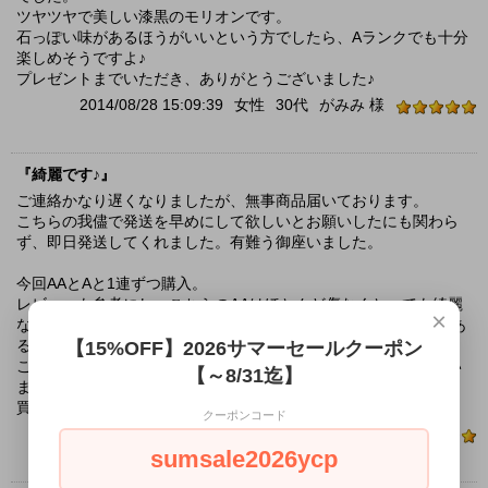
ツヤツヤで美しい漆黒のモリオンです。
石っぽい味があるほうがいいという方でしたら、Aランクでも十分
楽しめそうですよ♪
プレゼントまでいただき、ありがとうございました♪
2014/08/28 15:09:39
女性
30代
がみみ 様
『綺麗です♪』
ご連絡かなり遅くなりましたが、無事商品届いております。
こちらの我儘で発送を早めにして欲しいとお願いしたにも関わら
ず、即日発送してくれました。有難う御座いました。
今回AAとAと1連ずつ購入。
レビューも参考にし、こちらのAAはほとんど傷なくとっても綺麗
×
なビーズでした♪（よ～く目を凝らして見ると、白い小さな点があ
る物が2つ位有るかなぁ～？といった感じでした）
【15%OFF】2026サマーセールクーポン
これでAAとはAAAは本当にどんなに綺麗なのか？と思ってしまい
【～8/31迄】
ました。
買って良かったです(*^^)b
クーポンコード
2014/06/20 16:37:33
K 様
sumsale2026ycp