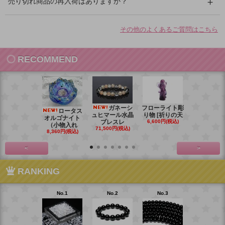
売り切れ商品の再入荷はありますか？
その他のよくあるご質問はこちら
RECOMMEND
ガネーシ
フローライト彫
レイ
ロータス
ュヒマール水晶
り物 [祈りの天
ームーンス
オルゴナイト
ブレスレ
6,600円(税込)
ンブレス
（小物入れ
71,500円(税込)
88,000円(税
8,360円(税込)
<
>
RANKING
No.1
No.2
No.3
No.4