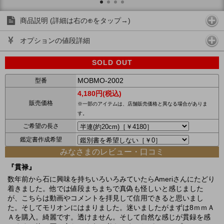
商品説明 (詳細は右の⊕をタップ→)
オプションの値段詳細
SOLD OUT
MOBMO-2002
型番
4,180円(税込)
販売価格
※一部のアイテムは、店舗販売価格と異なる場合がありま
す。
ご希望の長さ
鑑定書作成希望
みなさまのレビュー・口コミ
『貫禄』
数年前から石に興味を持ちいろいろみていたらAmeriさんにたどり
着きました。他では値段まちまちで真偽も怪しいと感じました
が、こちらは動画やコメントを拝見して信用できると思いまし
た。そしてモリオンにはまりました。迷いましたがまずは8ｍｍＡ
Ａを購入。綺麗です。透けません。そして自然な感じが貫録を感