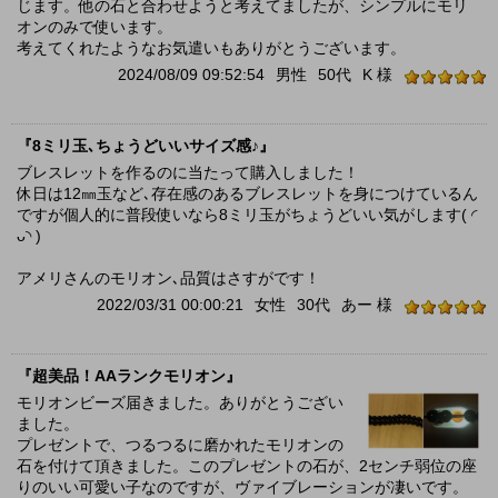
じます。他の石と合わせようと考えてましたが、シンプルにモリ
オンのみで使います。
考えてくれたようなお気遣いもありがとうございます。
2024/08/09 09:52:54
男性
50代
K 様
『8ミリ玉､ちょうどいいサイズ感♪』
ブレスレットを作るのに当たって購入しました！
休日は12㎜玉など､存在感のあるブレスレットを身につけているん
ですが個人的に普段使いなら8ミリ玉がちょうどいい気がします( ◜
ᴗ◝ )
アメリさんのモリオン､品質はさすがです！
2022/03/31 00:00:21
女性
30代
あー 様
『超美品！AAランクモリオン』
モリオンビーズ届きました。ありがとうござい
ました。
プレゼントで、つるつるに磨かれたモリオンの
石を付けて頂きました。このプレゼントの石が、2センチ弱位の座
りのいい可愛い子なのですが、ヴァイブレーションが凄いです。