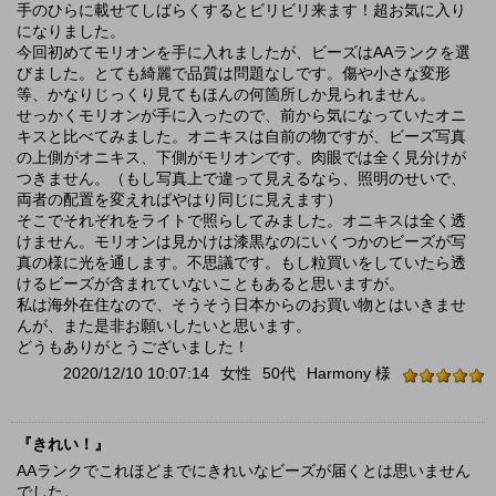
手のひらに載せてしばらくするとビリビリ来ます！超お気に入り
になりました。
今回初めてモリオンを手に入れましたが、ビーズはAAランクを選
びました。とても綺麗で品質は問題なしです。傷や小さな変形
等、かなりじっくり見てもほんの何箇所しか見られません。
せっかくモリオンが手に入ったので、前から気になっていたオニ
キスと比べてみました。オニキスは自前の物ですが、ビーズ写真
の上側がオニキス、下側がモリオンです。肉眼では全く見分けが
つきません。（もし写真上で違って見えるなら、照明のせいで、
両者の配置を変えればやはり同じに見えます）
そこでそれぞれをライトで照らしてみました。オニキスは全く透
けません。モリオンは見かけは漆黒なのにいくつかのビーズが写
真の様に光を通します。不思議です。もし粒買いをしていたら透
けるビーズが含まれていないこともあると思いますが。
私は海外在住なので、そうそう日本からのお買い物とはいきませ
んが、また是非お願いしたいと思います。
どうもありがとうございました！
2020/12/10 10:07:14
女性
50代
Harmony 様
『きれい！』
AAランクでこれほどまでにきれいなビーズが届くとは思いません
でした。