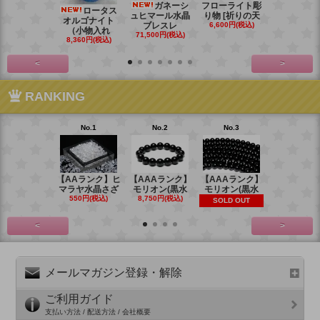
ガネーシ
フローライト彫
レイ
ロータス
ュヒマール水晶
り物 [祈りの天
ームーンス
オルゴナイト
ブレスレ
6,600円(税込)
ンブレス
（小物入れ
71,500円(税込)
88,000円(税
8,360円(税込)
<
>
RANKING
No.1
No.2
No.3
No.4
【AAランク】ヒ
【AAAランク】
【AAAランク】
【AAAラン
マラヤ水晶さざ
モリオン(黒水
モリオン(黒水
モリオン(
550円(税込)
8,750円(税込)
6,270円(税
SOLD OUT
<
>
メールマガジン登録・解除
ご利用ガイド
支払い方法 / 配送方法 / 会社概要