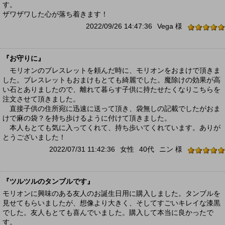
す。
ザワザワした心が落ち着きます！
2022/09/26 14:47:36
Vega 様
『お守りに』
モリオンのブレスレットを頼んだ時に、モリオンをおまけで頂きま
した。ブレスレットもおまけもとても綺麗でした。魔除けの効果が高
い石とありましたので、離れて暮らす子供に持たせたくなりこちらを
注文させて頂きました。
直接子供の住所宛に迅速に送って頂き、袋無しの記載でしたがおま
けで麻の袋？を持ち歩けるように付けて頂きました。
本人もとても気に入ってくれて、持ち歩いてくれています。ありが
とうございました！
2022/07/31 11:42:36
女性
40代
ニン 様
『ツルツルのタンブルです』
モリオンに興味のある友人のお誕生日用に購入しました。タンブルを
見せてもらいましたが、想像より大きく、そしてすごいキレイな漆黒
でした。友人もとても喜んでいました。購入して本当に良かったで
す。