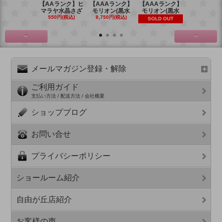
【AAランク】ヒ
【AAAランク】
【AAAランク】
【AAAラン
マラヤ水晶さざ
モリオン(黒水
モリオン(黒水
モリオン(
550円(税込)
8,750円(税込)
6,270円(税
SOLD OUT
<
>
メールマガジン登録・解除
ご利用ガイド
支払い方法 / 配送方法 / 会社概要
ショップブログ
お問い合せ
プライバシーポリシー
ショールーム紹介
自由が丘店紹介
お客様の声