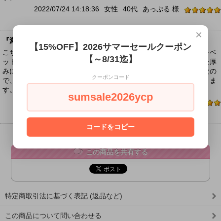
2022/07/24 14:18:36
女性
40代
あっぷる 様
×
『満足です』
【15%OFF】2026サマーセールクーポン
こちらも無事に届いております。モンゴル産や山東省産ではなくチベ
【～8/31迄】
ット産のモリオンを手にしたのは初めてでしたが、ぷっくりとした厚
みに艶もあり、とても美しいカボションでした。モリオンが好きなの
クーポンコード
で、チベット産のクラスターもいつかお迎えしたいなと思っておりま
す。この度は素敵なお品をありがとうございました。
sumsale2026ycp
2019/03/23 14:52:57
女性
ちっぱ 様
コードをコピー
この商品を共有する
特定商取引法に基づく表記 (返品など)
この商品について問い合わせる