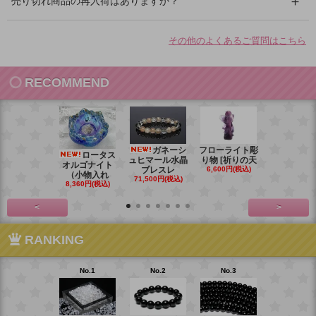
売り切れ商品の再入荷はありますか？
その他のよくあるご質問はこちら
RECOMMEND
ガネーシ
フローライト彫
レイ
ロータス
ュヒマール水晶
り物 [祈りの天
ームーンス
オルゴナイト
ブレスレ
6,600円(税込)
ンブレス
（小物入れ
71,500円(税込)
88,000円(税
8,360円(税込)
<
>
RANKING
No.1
No.2
No.3
No.4