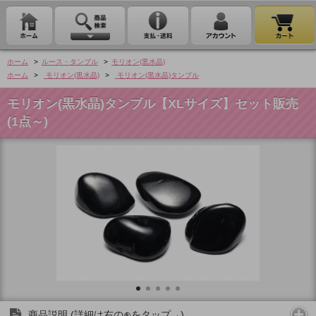
ホーム
>
ルース・タンブル
>
モリオン(黒水晶)
ホーム
>
モリオン(黒水晶)
>
モリオン(黒水晶)タンブル
モリオン(黒水晶)タンブル【XLサイズ】セット販売
(1点～)
商品説明 (詳細は右の⊕をタップ→)