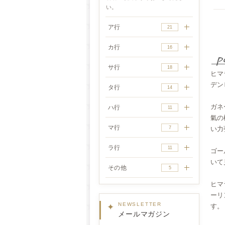
い。
ア行
21
カ行
16
サ行
18
ヒマ
デン
タ行
14
ガネ
ハ行
11
氣の
マ行
7
い力
ラ行
11
ゴー
いて
その他
5
ヒマ
ーリ
✦
NEWSLETTER
す。
メールマガジン