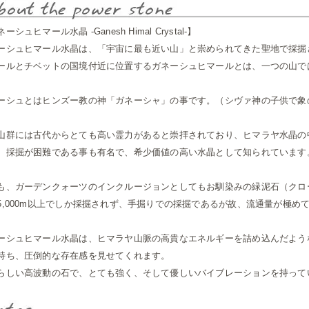
ーシュヒマール水晶 -Ganesh Himal Crystal-】
ーシュヒマール水晶は、「宇宙に最も近い山」と崇められてきた聖地で採掘
ールとチベットの国境付近に位置するガネーシュヒマールとは、一つの山では
。
ーシュとはヒンズー教の神「ガネーシャ」の事です。（シヴァ神の子供で象
山群には古代からとても高い霊力があると崇拝されており、ヒマラヤ水晶の
、採掘が困難である事も有名で、希少価値の高い水晶として知られています
も、ガーデンクォーツのインクルージョンとしてもお馴染みの緑泥石（クロ
5,000m以上でしか採掘されず、手掘りでの採掘であるが故、流通量が極め
ーシュヒマール水晶は、ヒマラヤ山脈の高貴なエネルギーを詰め込んだよう
持ち、圧倒的な存在感を見せてくれます。
らしい高波動の石で、とても強く、そして優しいバイブレーションを持って