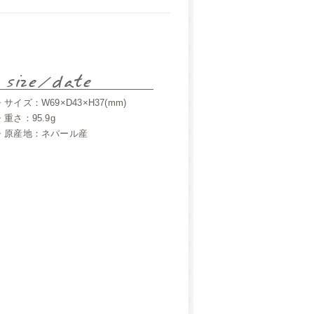
・サイズ：W69×D43×H37(mm)
・重さ：95.9g
・原産地：ネパール産