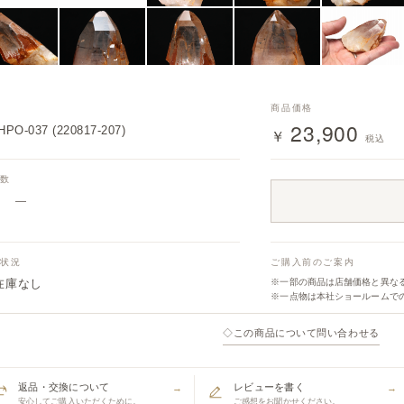
番
商品価格
23,900
PO-037 (220817-207)
￥
税込
入数
—
庫状況
ご購入前のご案内
在庫なし
※一部の商品は店舗価格と異な
※一点物は本社ショールームで
◇
この商品について問い合わせる
返品・交換について
レビューを書く
→
→
安心してご購入いただくために。
ご感想をお聞かせください。