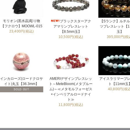
モリオン(黒水晶)彫り物
ブラックスターアク
【Sランク】ルチ
【フクロウ】MOOWL-015
アマリンブレスレット
ツブレスレット【11
23,400円(税込)
【8.5mm玉】
玉】
10,500円(税込)
395,000円(税
インカローズ(ロードクロサ
AMERIデザインブレスレッ
アイスラリマーブ
イト)丸玉【36.3mm】
ト～MeteBloom(メタブルー
ト【11mm玉
ム)～≪メタモルフォーゼス
40,800円(税
SOLD OUT
×インペリアルロードナイ
ト≫
11,800円(税込)