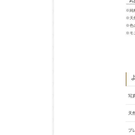
※純
※天
※色
※モ
写
天
プ