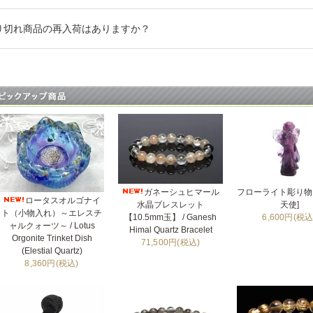
り切れ商品の再入荷はありますか？
ガネーシュヒマール
フローライト彫り物 
ロータスオルゴナイ
水晶ブレスレット
天使]
ト（小物入れ）～エレスチ
【10.5mm玉】 / Ganesh
6,600円(税込
ャルクォーツ～ / Lotus
Himal Quartz Bracelet
Orgonite Trinket Dish
71,500円(税込)
(Elestial Quartz)
8,360円(税込)