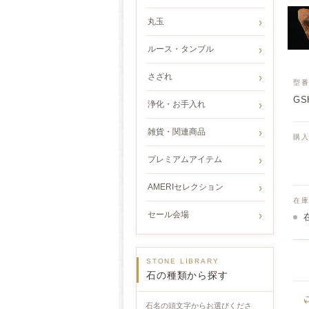
丸玉
ルース・タンブル
さざれ
型
GSH
浄化・お手入れ
雑貨・関連商品
購
プレミアムアイテム
AMERIセレクション
在
セール会場
STONE LIBRARY
石の種類から探す
石名の頭文字からお選びくださ