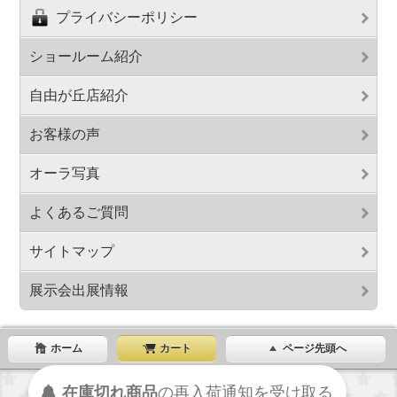
プライバシーポリシー
ショールーム紹介
自由が丘店紹介
お客様の声
オーラ写真
よくあるご質問
サイトマップ
展示会出展情報
ホーム
カート
ページ先頭へ
在庫切れ商品
の
再入荷
通知を
受け取る
表示切替 : スマートフォン |
PC版