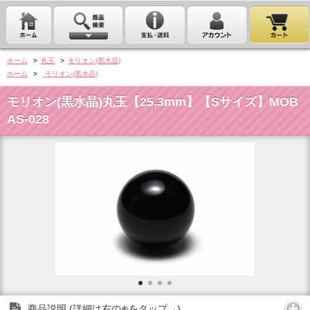
ホーム
>
丸玉
>
モリオン(黒水晶)
ホーム
>
モリオン(黒水晶)
モリオン(黒水晶)丸玉【25.3mm】【Sサイズ】MOB
AS-028
商品説明 (詳細は右の⊕をタップ→)