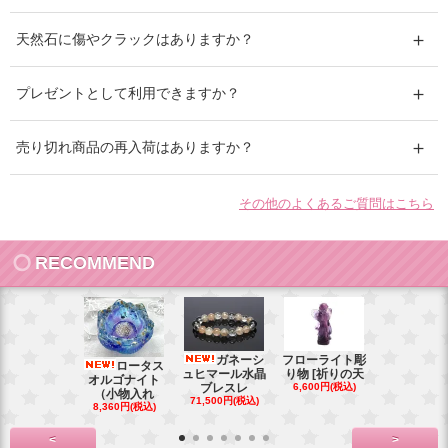
天然石に傷やクラックはありますか？
プレゼントとして利用できますか？
売り切れ商品の再入荷はありますか？
その他のよくあるご質問はこちら
RECOMMEND
ガネーシ
フローライト彫
レイ
ロータス
ュヒマール水晶
り物 [祈りの天
ームーンス
オルゴナイト
ブレスレ
6,600円(税込)
ンブレス
（小物入れ
71,500円(税込)
88,000円(税
8,360円(税込)
<
>