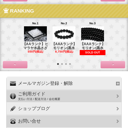
RANKING
No.1
No.2
No.3
No.4
【AAランク】ヒ
【AAAランク】
【AAAランク】
【AAAラン
マラヤ水晶さざ
モリオン(黒水
モリオン(黒水
モリオン(
550円(税込)
8,750円(税込)
6,270円(税
SOLD OUT
<
>
メールマガジン登録・解除
ご利用ガイド
支払い方法 / 配送方法 / 会社概要
ショップブログ
お問い合せ