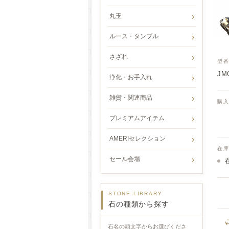
丸玉
ルース・タンブル
さざれ
型
JMO
浄化・お手入れ
雑貨・関連商品
購
プレミアムアイテム
AMERIセレクション
在
セール会場
STONE LIBRARY
石の種類から探す
石名の頭文字からお選びくださ