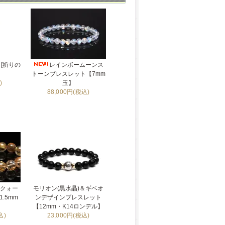
[祈りの
レインボームーンス
トーンブレスレット【7mm
)
玉】
88,000円(税込)
ルクォー
モリオン(黒水晶)＆ギベオ
.5mm
ンデザインブレスレット
【12mm・K14ロンデル】
込)
23,000円(税込)