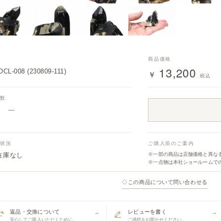
番
商品価格
13,200
CL-008 (230809-111)
￥
税込
入数
—
庫状況
ご購入前のご案内
在庫なし
※一部の商品は店舗価格と異な
※一点物は本社ショールームで
◇
この商品について問い合わせる
返品・交換について
レビューを書く
→
→
安心してご購入いただくために。
ご感想をお聞かせください。