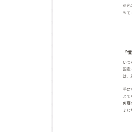
※色
※モ
『憧
いつ
国産
は、
手に
とて
何度
また