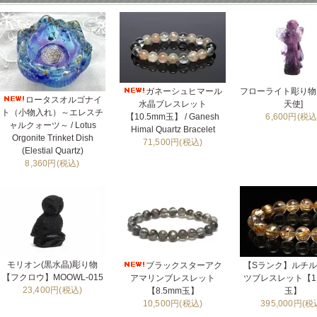
ガネーシュヒマール
フローライト彫り物 
ロータスオルゴナイ
水晶ブレスレット
天使]
ト（小物入れ）～エレスチ
【10.5mm玉】 / Ganesh
6,600円(税込
ャルクォーツ～ / Lotus
Himal Quartz Bracelet
Orgonite Trinket Dish
71,500円(税込)
(Elestial Quartz)
8,360円(税込)
モリオン(黒水晶)彫り物
ブラックスターアク
【Sランク】ルチ
【フクロウ】MOOWL-015
アマリンブレスレット
ツブレスレット【11
23,400円(税込)
【8.5mm玉】
玉】
10,500円(税込)
395,000円(税