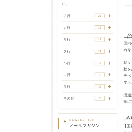
い。
ア行
21
カ行
16
サ行
18
国内
石を
タ行
14
我々
ハ行
11
動を
マ行
7
チベ
オス
ラ行
11
流通
その他
5
家に
✦
NEWSLETTER
メールマガジン
【国産