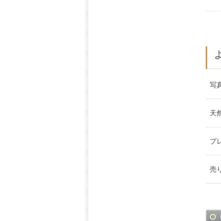
写
天
プ
売