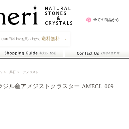
›
送料無料
10,000円以上のお買い上げで
ム
>
原石
>
アメジスト
ラジル産アメジストクラスター AMECL-009