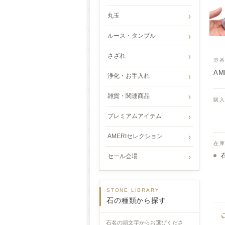
丸玉
ルース・タンブル
さざれ
型
AME
浄化・お手入れ
雑貨・関連商品
購
プレミアムアイテム
AMERIセレクション
在
セール会場
STONE LIBRARY
石の種類から探す
石名の頭文字からお選びくださ