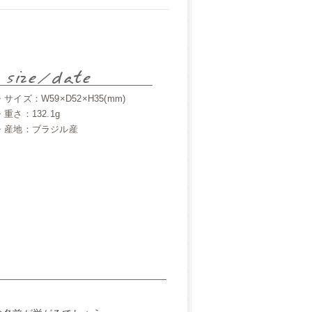
・サイズ：W59×D52×H35(mm)
・重さ：132.1g
・産地：ブラジル産