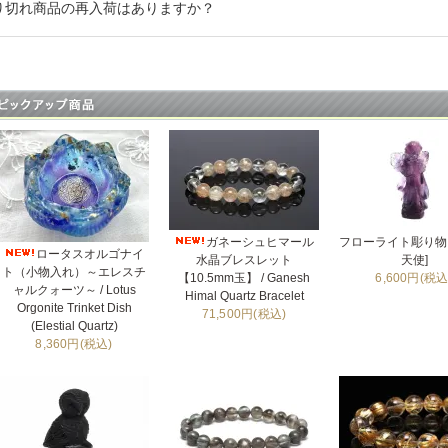
り切れ商品の再入荷はありますか？
ガネーシュヒマール
フローライト彫り物 
ロータスオルゴナイ
水晶ブレスレット
天使]
ト（小物入れ）～エレスチ
【10.5mm玉】 / Ganesh
6,600円(税込
ャルクォーツ～ / Lotus
Himal Quartz Bracelet
Orgonite Trinket Dish
71,500円(税込)
(Elestial Quartz)
8,360円(税込)