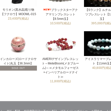
モリオン(黒水晶)彫り物
ブラックスターアク
【Sランク】ルチ
【フクロウ】MOOWL-015
アマリンブレスレット
ツブレスレット【11
23,400円(税込)
【8.5mm玉】
玉】
10,500円(税込)
395,000円(税
インカローズ(ロードクロサ
AMERIデザインブレスレッ
アイスラリマーブ
イト)丸玉【36.3mm】
ト～MeteBloom(メタブルー
ト【11mm玉
ム)～≪メタモルフォーゼス
40,800円(税
SOLD OUT
×インペリアルロードナイ
ト≫
11,800円(税込)