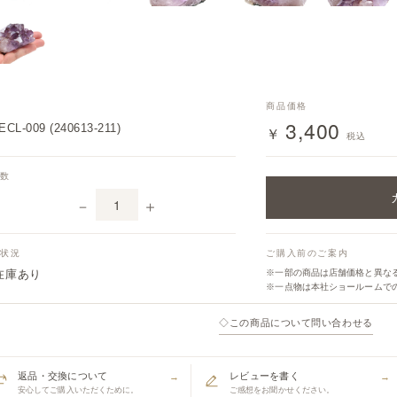
番
商品価格
3,400
CL-009 (240613-211)
￥
税込
入数
－
＋
庫状況
ご購入前のご案内
在庫あり
※一部の商品は店舗価格と異な
※一点物は本社ショールームで
◇
この商品について問い合わせる
返品・交換について
レビューを書く
→
→
安心してご購入いただくために。
ご感想をお聞かせください。