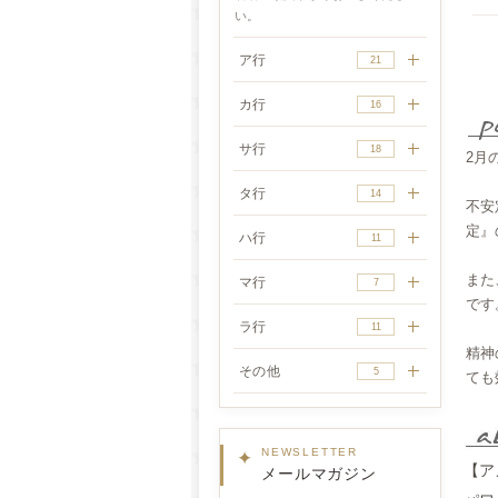
い。
ア行
21
カ行
16
サ行
18
2月
タ行
14
不安
定』
ハ行
11
また
マ行
7
です
ラ行
11
精神
その他
5
ても
✦
NEWSLETTER
【アメ
メールマガジン