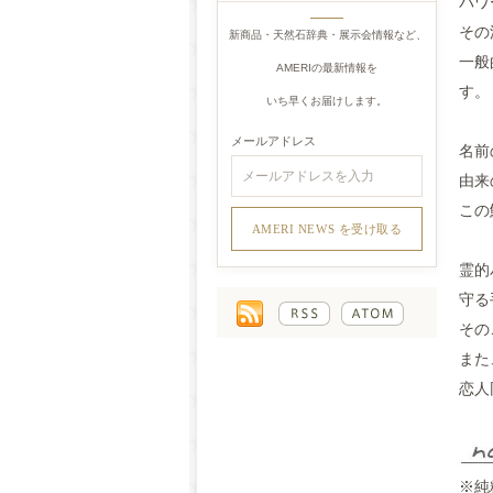
パワ
その
新商品・天然石辞典・展示会情報など、
一般
AMERIの最新情報を
す。
いち早くお届けします。
メールアドレス
名前
由来
この
霊的
守る
その
また
恋人
※純