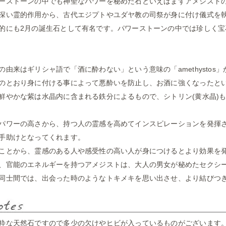
ーストーンの中でも神聖なパワーを秘めた石といえばまずアメジスト
深い霊的作用から、古代エジプトやユダヤ教の司祭が身に付け儀式を
的にも2月の誕生石として有名です。パワーストーンの中では珍しく
の由来はギリシャ語で「酒に酔わない」という意味の「amethystos
のとおり身に付ける事によって悪酔いを防止し、お酒に強くなったと
鮮やかな紫は水晶内に含まれる鉄分によるもので、シトリン(黄水晶)
パワーの高さから、持つ人の霊感を高めてインスピレーションを発揮
手助けとなってくれます。
ことから、霊感のある人や感受性の高い人が身につけるとより効果を
、官能のエネルギーを持つアメジストは、大人の男女が秘めたセクシ
同士間では、出会った時のようなトキメキを思い出させ、より結びつ
粋な天然石ですので多少の欠けやヒビが入っているものがございます