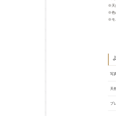
※天
※色
※モ
写
天
プ