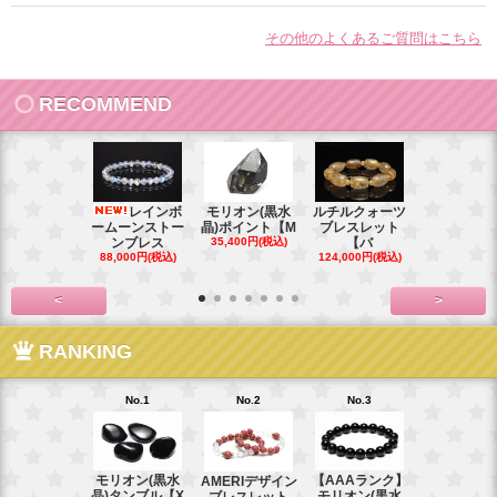
その他のよくあるご質問はこちら
RECOMMEND
レインボ
モリオン(黒水
ルチルクォーツ
ガネ
ームーンストー
晶)ポイント【M
ブレスレット
ュヒマール
ンブレス
35,400円(税込)
【バ
ブレスレ
88,000円(税込)
124,000円(税込)
71,500円(税
<
>
RANKING
No.1
No.2
No.3
No.4
モリオン(黒水
【AAAランク】
天然石・鉱
AMERIデザイン
晶)タンブル【X
モリオン(黒水
定用LEDラ
ブレスレット