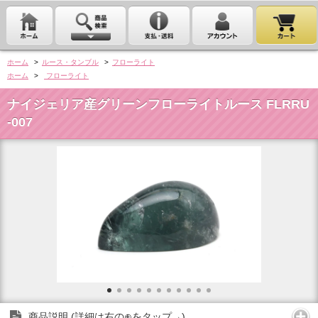
ホーム
>
ルース・タンブル
>
フローライト
ホーム
>
フローライト
ナイジェリア産グリーンフローライトルース FLRRU
-007
商品説明 (詳細は右の⊕をタップ→)