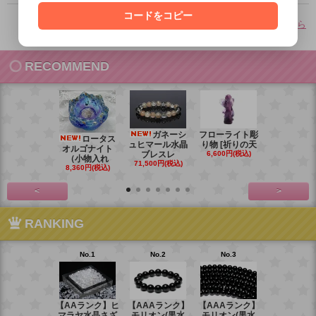
コードをコピー
その他のよくあるご質問はこちら
RECOMMEND
ガネーシ
フローライト彫
レイ
ロータス
ュヒマール水晶
り物 [祈りの天
ームーンス
オルゴナイト
ブレスレ
6,600円(税込)
ンブレス
（小物入れ
71,500円(税込)
88,000円(税
8,360円(税込)
<
>
RANKING
No.1
No.2
No.3
No.4
【AAランク】ヒ
【AAAランク】
【AAAランク】
【AAAラン
マラヤ水晶さざ
モリオン(黒水
モリオン(黒水
モリオン(