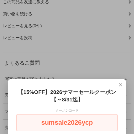
この商品を友達に教える
買い物を続ける
レビューを見る(0件)
レビューを投稿
よくあるご質問
写真の商品が届きますか？
×
【15%OFF】2026サマーセールクーポン
天然石に傷やクラックはありますか？
【～8/31迄】
クーポンコード
プレゼントとして利用できますか？
sumsale2026ycp
売り切れ商品の再入荷はありますか？