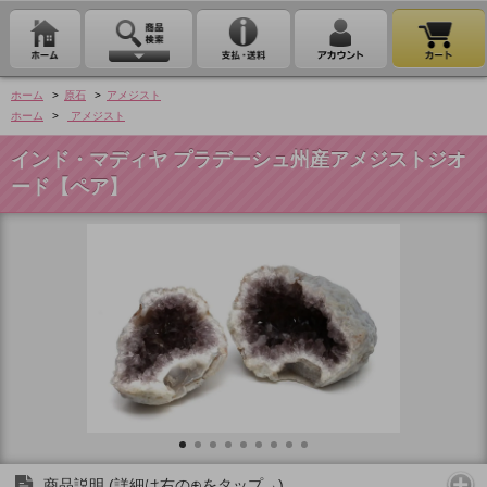
ホーム
>
原石
>
アメジスト
ホーム
>
アメジスト
インド・マディヤ プラデーシュ州産アメジストジオ
ード【ペア】
商品説明 (詳細は右の⊕をタップ→)