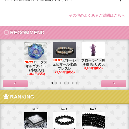
その他のよくあるご質問はこちら
RECOMMEND
ガネーシ
フローライト彫
レイ
ロータス
ュヒマール水晶
り物 [祈りの天
ームーンス
オルゴナイト
ブレスレ
6,600円(税込)
ンブレス
（小物入れ
71,500円(税込)
88,000円(税
8,360円(税込)
<
>
RANKING
No.1
No.2
No.3
No.4