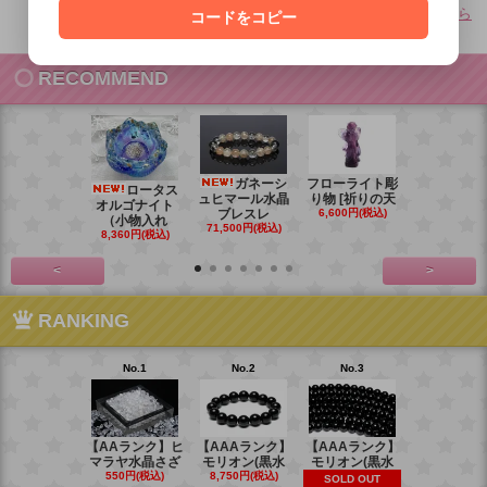
その他のよくあるご質問はこちら
コードをコピー
RECOMMEND
ガネーシ
フローライト彫
レイ
ロータス
ュヒマール水晶
り物 [祈りの天
ームーンス
オルゴナイト
ブレスレ
6,600円(税込)
ンブレス
（小物入れ
71,500円(税込)
88,000円(税
8,360円(税込)
<
>
RANKING
No.1
No.2
No.3
No.4
【AAランク】ヒ
【AAAランク】
【AAAランク】
【AAAラン
マラヤ水晶さざ
モリオン(黒水
モリオン(黒水
モリオン(
550円(税込)
8,750円(税込)
6,270円(税
SOLD OUT