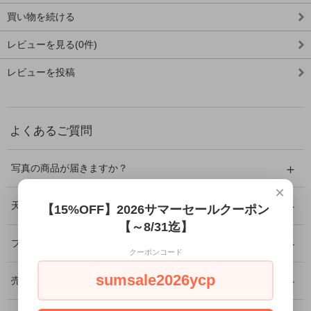
買い物を続ける
レビューを見る(0件)
レビューを投稿
よくあるご質問
写真の商品が届きますか？
×
天然石に傷やクラックはありますか？
【15%OFF】2026サマーセールクーポン
【～8/31迄】
プレゼントとして利用できますか？
クーポンコード
sumsale2026ycp
売り切れ商品の再入荷はありますか？