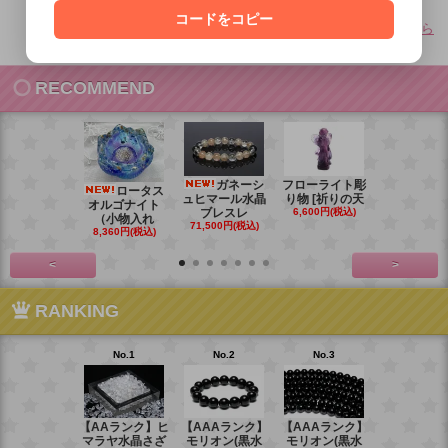
コードをコピー
その他のよくあるご質問はこちら
RECOMMEND
ガネーシ
フローライト彫
レイ
ロータス
ュヒマール水晶
り物 [祈りの天
ームーンス
オルゴナイト
ブレスレ
6,600円(税込)
ンブレス
（小物入れ
71,500円(税込)
88,000円(税
8,360円(税込)
<
>
RANKING
No.1
No.2
No.3
No.4
【AAランク】ヒ
【AAAランク】
【AAAランク】
【AAAラン
マラヤ水晶さざ
モリオン(黒水
モリオン(黒水
モリオン(