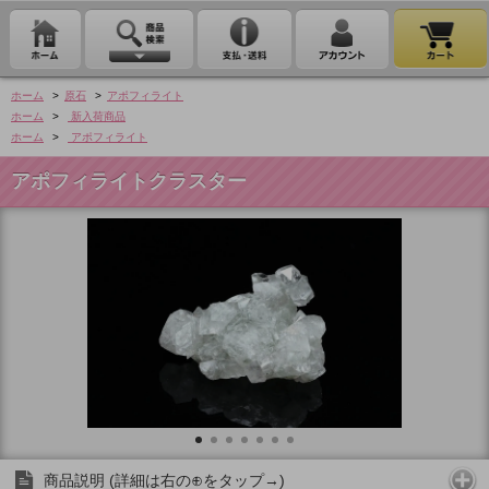
ホーム
>
原石
>
アポフィライト
ホーム
>
新入荷商品
ホーム
>
アポフィライト
アポフィライトクラスター
商品説明 (詳細は右の⊕をタップ→)