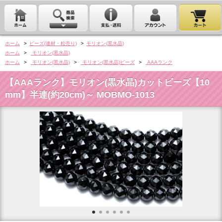
ホーム
>
ビーズ(連材・粒売り)
>
モリオン(黒水晶)
ホーム
>
モリオン(黒水晶)
ホーム
>
モリオン(黒水晶)
>
モリオン(黒水晶)ビーズ
>
AAAランク
【AAAランク】モリオン(黒水晶)カットビーズ【10
mm】半連(約20cm)～ MOBMO-1013