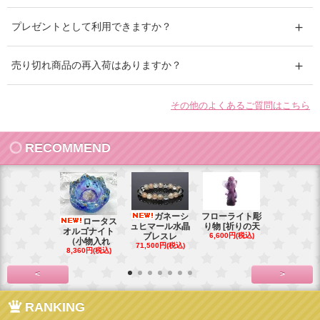
プレゼントとして利用できますか？
売り切れ商品の再入荷はありますか？
その他のよくあるご質問はこちら
RECOMMEND
ガネーシ
フローライト彫
レイ
ロータス
ュヒマール水晶
り物 [祈りの天
ームーンス
オルゴナイト
ブレスレ
6,600円(税込)
ンブレス
（小物入れ
71,500円(税込)
88,000円(税
8,360円(税込)
<
>
RANKING