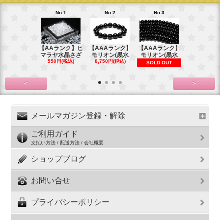
No.1
No.2
No.3
No.4
【AAランク】ヒ
【AAAランク】
【AAAランク】
【AAAラン
マラヤ水晶さざ
モリオン(黒水
モリオン(黒水
モリオン(
550円(税込)
8,750円(税込)
6,270円(税
SOLD OUT
<
>
メールマガジン登録・解除
ご利用ガイド
支払い方法 / 配送方法 / 会社概要
ショップブログ
お問い合せ
プライバシーポリシー