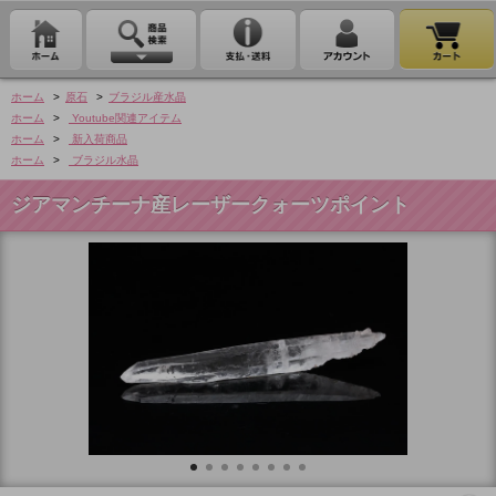
ホーム
>
原石
>
ブラジル産水晶
ホーム
>
Youtube関連アイテム
ホーム
>
新入荷商品
ホーム
>
ブラジル水晶
ジアマンチーナ産レーザークォーツポイント