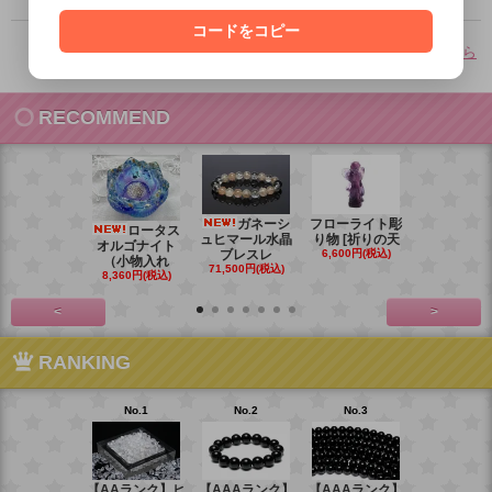
コードをコピー
その他のよくあるご質問はこちら
RECOMMEND
ガネーシ
フローライト彫
レイ
ロータス
ュヒマール水晶
り物 [祈りの天
ームーンス
オルゴナイト
ブレスレ
6,600円(税込)
ンブレス
（小物入れ
71,500円(税込)
88,000円(税
8,360円(税込)
<
>
RANKING
No.1
No.2
No.3
No.4
【AAランク】ヒ
【AAAランク】
【AAAランク】
【AAAラン