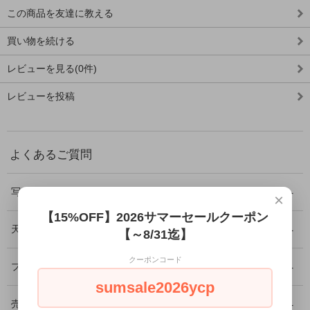
この商品を友達に教える
買い物を続ける
レビューを見る(0件)
レビューを投稿
よくあるご質問
写真の商品が届きますか？
×
【15%OFF】2026サマーセールクーポン
天然石に傷やクラックはありますか？
【～8/31迄】
クーポンコード
プレゼントとして利用できますか？
sumsale2026ycp
売り切れ商品の再入荷はありますか？